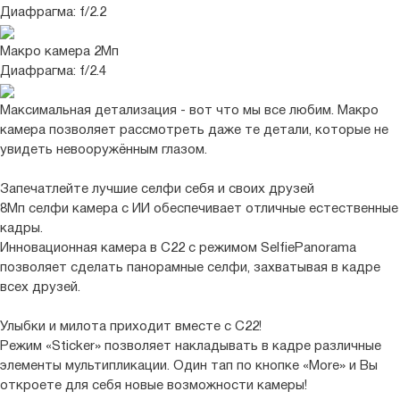
Диафрагма: f/2.2
Макро камера 2Мп
Диафрагма: f/2.4
Максимальная детализация - вот что мы все любим. Макро
камера позволяет рассмотреть даже те детали, которые не
увидеть невооружённым глазом.
Запечатлейте лучшие селфи себя и своих друзей
8Мп селфи камера с ИИ обеспечивает отличные естественные
кадры.
Инновационная камера в C22 с режимом
SelfiePanorama
позволяет сделать панорамные селфи, захватывая в кадре
всех друзей.
Улыбки и милота приходит вместе с C22!
Режим
«Sticker»
позволяет накладывать в кадре различные
элементы мультипликации. Один тап по кнопке «More» и Вы
откроете для себя новые возможности камеры!