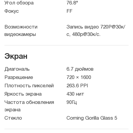
Угол обзора
76.8°
Фокус
FF
Возможности
Запись видео 720P@30к/
видеокамеры
с, 480p@30к/с.
Экран
Диагональ
6.7 дюймов
Разрешение
720 × 1600
Плотность пикселей
263.6 PPI
Яркость экрана
430 нит
Частота обновления
90Гц
экрана
Стекло
Corning Gorilla Glass 5