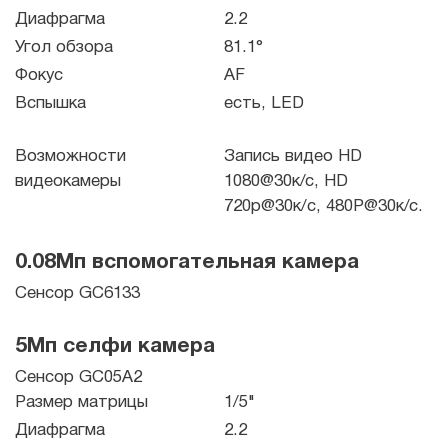
Диафрагма
2.2
Угол обзора
81.1°
Фокус
AF
Вспышка
есть, LED
Возможности
Запись видео HD
видеокамеры
1080@30к/с, HD
720p@30к/c, 480P@30к/с.
0.08Мп вспомогательная камера
Сенсор GC6133
5Мп селфи камера
Сенсор GC05A2
Размер матрицы
1/5"
Диафрагма
2.2