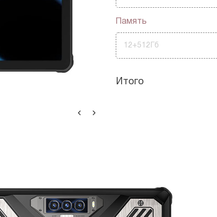
Память
12+512Гб
Итого