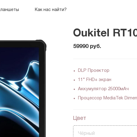
ланшеты
Как нас найти?
Oukitel RT1
59990
руб.
DLP Проектор
Oukitel P1 Pro
Oukitel RT9
Oukitel WP55 Ultra
Oukitel RT7 Titan
11" FHD+ экран
руб.
руб.
руб.
руб.
20490
15990
38490
31990
Аккумулятор 25000мАч
Процессор MediaTek Dimen
Цвет
Чёрный