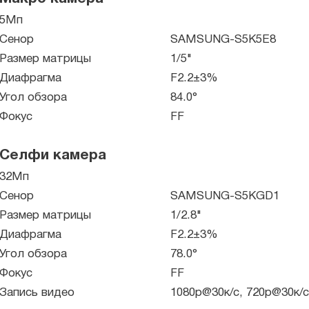
5Мп
Сенор
SAMSUNG-S5K5E8
Размер матрицы
1/5"
Диафрагма
F2.2±3%
Угол обзора
84.0°
Фокус
FF
Селфи камера
32Мп
Сенор
SAMSUNG-S5KGD1
Размер матрицы
1/2.8"
Диафрагма
F2.2±3%
Угол обзора
78.0°
Фокус
FF
Запись видео
1080p@30к/с, 720p@30к/с