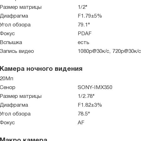
Размер матрицы
1/2"
Диафрагма
F1.79±5%
Угол обзора
79.1°
Фокус
PDAF
Вспышка
есть
Запись видео
1080p@30к/с, 720p@30к/с
Камера ночного видения
20Мп
Сенор
SONY-IMX350
Размер матрицы
1/2.78"
Диафрагма
F1.82±3%
Угол обзора
78.5°
Фокус
AF
Макро камера