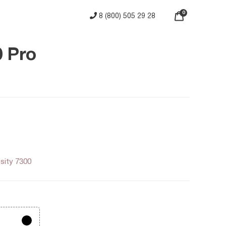
0
8 (800) 505 29 28
0 Pro
Другие
Другие
sity 7300