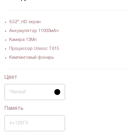
6.52", HD экран
Аккумулятор 11000мАч
Камера 13Мп
Процессор Unisoc T615
Кемпинговый фонарь
Цвет
Чёрный
Память
4+128Гб