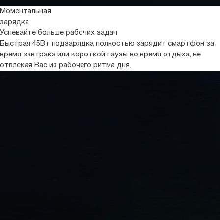
Моментальная
зарядка
Успевайте больше рабочих задач
Быстрая 45Вт подзарядка полностью зарядит смартфон за
время завтрака или короткой паузы во время отдыха, не
отвлекая Вас из рабочего ритма дня.