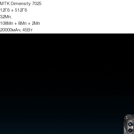
MTK Dimensity 7025
12Гб + 512Гб
32Мп,
108Мп + 8Мп + 2Мп
20000мАч, 45Вт