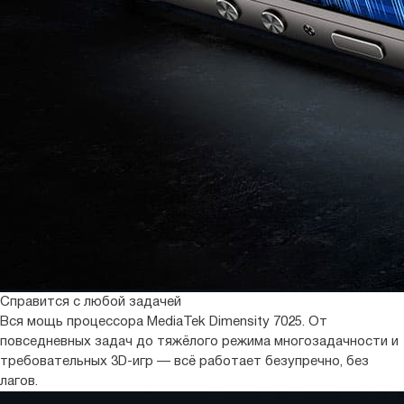
Справится с любой задачей
Вся мощь процессора MediaTek Dimensity 7025. От
повседневных задач до тяжёлого режима многозадачности и
требовательных 3D-игр — всё работает безупречно, без
лагов.