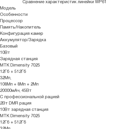
Сравнение характеристик линейки WP61
Модель
Особенности
Процессор
Память/Накопитель
Конфигурация камер
Аккумулятор/Зарядка
Базовый
10Вт
Зарядная станция
MTK Dimensity 7025
12Гб + 512Гб
32Мп,
108Мп + 8Мп + 2Мп
20000мАч, 45Вт
С профессиональной рацией
2Вт DMR рация
10Вт зарядная станция
MTK Dimensity 7025
12Гб + 512Гб
32Мп,