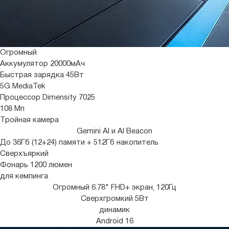
Огромный
Аккумулятор
20000
мАч
Быстрая зарядка
45Вт
5G MediaTek
Процессор Dimensity 7025
108 Мп
Тройная камера
Gemini AI и AI Beacon
До 36Гб (12+24) памяти + 512Гб накопитель
Сверхъяркий
Фонарь 1200 люмен
для кемпинга
Огромный 6.78" FHD+ экран, 120Гц
Сверхгромкий 5Вт
динамик
Android 16