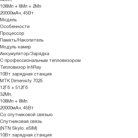
108Мп + 8Мп + 2Мп
20000мАч, 45Вт
Модель
Особенности
Процессор
Память/Накопитель
Модуль камер
Аккумулятор/Зарядка
С профессиональным тепловизором
Тепловизор InfiRay
10Вт зарядная станция
MTK Dimensity 7025
12Гб + 512Гб
32Мп,
108Мп + 8Мп
20000мАч, 45Вт
Со спутниковой связью
Спутниковая связь
(NTN Skylo, eSIM)
10Вт зарядная станция